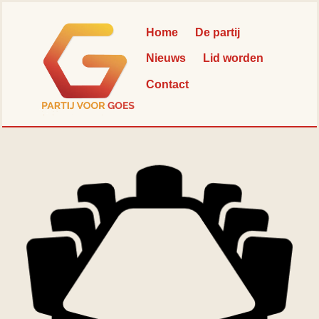
Skip
Back
to
To
Home
De partij
content
Top
Nieuws
Lid worden
Contact