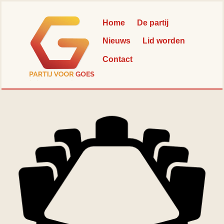
Skip
Back
to
To
Home
De partij
content
Top
Nieuws
Lid worden
Contact