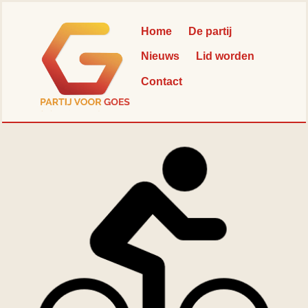
Skip
Back
to
To
Home
De partij
content
Top
Nieuws
Lid worden
Contact