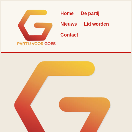
Skip
Back
to
To
Home
De partij
content
Top
Nieuws
Lid worden
Contact