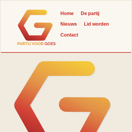
Skip
Back
to
To
Home
De partij
content
Top
Nieuws
Lid worden
Contact