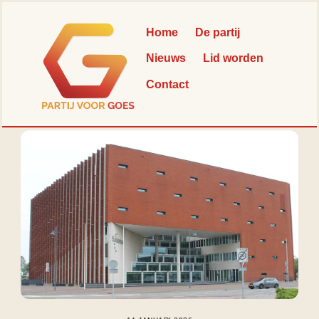
Skip
Back
to
To
Home
De partij
content
Top
Nieuws
Lid worden
Contact