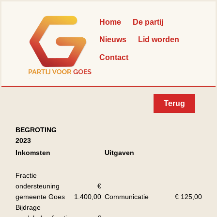
Skip
Back
to
To
Home
De partij
content
Top
Nieuws
Lid worden
Contact
Terug
BEGROTING
2023
Inkomsten
Uitgaven
Fractie
ondersteuning
€
gemeente Goes
1.400,00
Communicatie
€ 125,00
Bijdrage